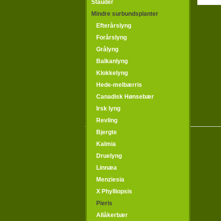
Stauder
Mindre surbundsplanter
Efterårslyng
Forårslyng
Grålyng
Balkanlyng
Klokkelyng
Hede-melbærris
Canadisk Hønsebær
Irsk lyng
Revling
Bjergte
Kalmia
Druelyng
Linnæa
Menziesia
X Phylliopsis
Pieris
Allåkerbær