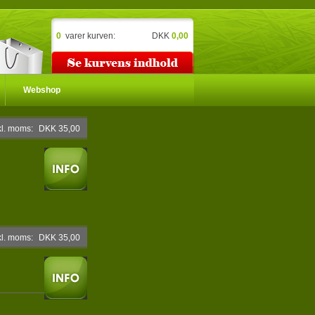
0
varer
kurven:
DKK
0,00
Webshop
kl. moms:
DKK 35,00
kl. moms:
DKK 35,00