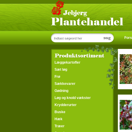
Fors
Læggekartofler
Sæt løg
Frø
Sækkevarer
Gødning
Løg og knold vækster
Krydderurter
Buske
Hæk
Træer